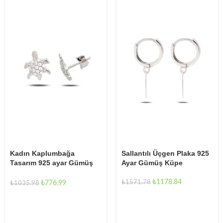
Sallantılı Üçgen Plaka 925
Kadın Kaplumbağa
Ayar Gümüş Küpe
Tasarım 925 ayar Gümüş
Küpe
₺
1178.84
₺
1571.78
₺
776.99
₺
1035.98