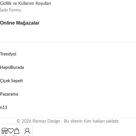
Gizlilik ve Kullanım Koşulları
İade Formu
Online Mağazalar
Trendyol
HepsiBurada
Çiçek Sepeti
Pazarama
n11
© 2026 Parmas Design - Bu sitenin tüm hakları saklıdır.
When autocomplete results are available use up and down arrows to revie