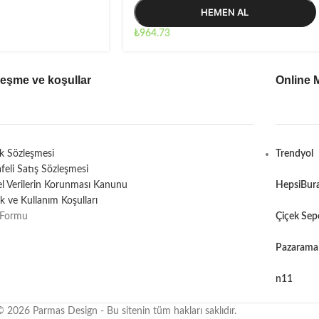
HEMEN AL
₺
964.73
leşme ve koşullar
Online 
ik Sözleşmesi
Trendyol
feli Satış Sözleşmesi
sel Verilerin Korunması Kanunu
HepsiBur
lik ve Kullanım Koşulları
 Formu
Çiçek Sep
Pazarama
n11
© 2026 Parmas Design - Bu sitenin tüm hakları saklıdır.