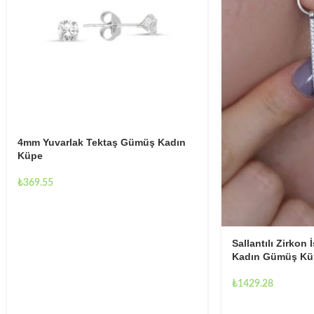
4mm Yuvarlak Tektaş Gümüş Kadın
Küpe
₺
369.55
Sallantılı Zirkon
Kadın Gümüş Kü
₺
1429.28