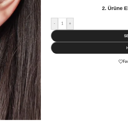
2. Ürüne E
-
+
S
Fav