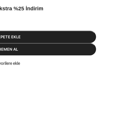
kstra %25 İndirim
EPETE EKLE
HEMEN AL
orilere ekle