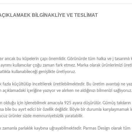
AÇIKLAMA
EK BILGI
NAKLIYE VE TESLIMAT
tır ancak bu küpelerin çapı önemlidir. Görünürde tüm halka ve j tasarımlı k
u ayrımı kullanıcılar çoğu zaman fark etmez. Marka olarak ürünlerimizi üre
tlıkla kullanabileceği genişlikte üretiyoruz.
azla küçültülüp inceltilerek üretilebilmektedir. Bu üretim avantajı ne yazı
ıklamadaki içeriğine yazıyor ve alırken ne aldığınızı bilmenizi sağlıyoruz.
duğu için işlenebilmek amacıyla 925 ayara düşürülür. Gümüş takıların bu
bile bu ayırt edici bir özellik değildir. Böyle bir durumla karşılaşmamak i
ucuz ürünler sizde memnuniyetsizlik yaratabilir.
k zamanla parlaklık kaybına uğrayabilmektedir. Parmas Design olarak tü