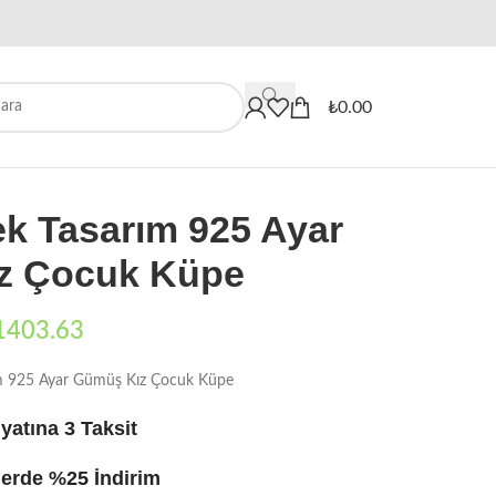
When autocomplete results are availa
₺
0.00
ek Tasarım 925 Ayar
z Çocuk Küpe
1403.63
ım 925 Ayar Gümüş Kız Çocuk Küpe
yatına 3 Taksit
erde %25 İndirim