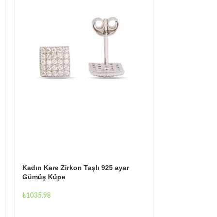
Kadın Kare Zirkon Taşlı 925 ayar
Hello Kitty K
Gümüş Küpe
Çocuk Küpe
₺
1035.98
₺
982.78