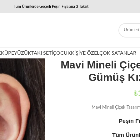
Tüm Ürünlerde Geçerli Peşin Fiyatına 3 Taksit
K
KÜPE
YÜZÜK
TAKI SETI
ÇOCUK
KIŞIYE ÖZEL
ÇOK SATANLAR
Mavi Mineli Çiç
Gümüş Kı
₺
Mavi Mineli Çiçek Tasar
Peşin Fi
Tüm Ürünl