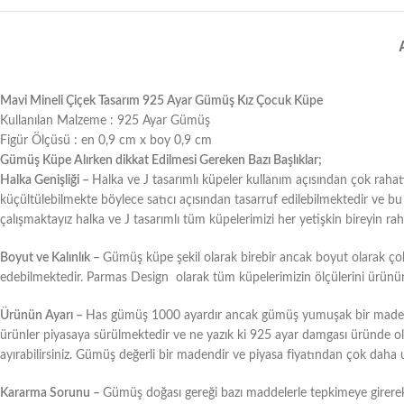
Mavi Mineli Çiçek Tasarım 925 Ayar Gümüş Kız Çocuk Küpe
Kullanılan Malzeme : 925 Ayar Gümüş
Figür Ölçüsü : en 0,9 cm x boy 0,9 cm
Gümüş Küpe Alırken dikkat Edilmesi Gereken Bazı Başlıklar;
Halka Genişliği –
Halka ve J tasarımlı küpeler kullanım açısından çok rahat
küçültülebilmekte böylece satıcı açısından tasarruf edilebilmektedir ve b
çalışmaktayız halka ve J tasarımlı tüm küpelerimizi her yetişkin bireyin raha
Boyut ve Kalınlık –
Gümüş küpe şekil olarak birebir ancak boyut olarak çok f
edebilmektedir. Parmas Design olarak tüm küpelerimizin ölçülerini ürünün aç
Ürünün Ayarı –
Has gümüş 1000 ayardır ancak gümüş yumuşak bir maden ol
ürünler piyasaya sürülmektedir ve ne yazık ki 925 ayar damgası üründe olsa 
ayırabilirsiniz. Gümüş değerli bir madendir ve piyasa fiyatından çok daha 
Kararma Sorunu –
Gümüş doğası gereği bazı maddelerle tepkimeye girere