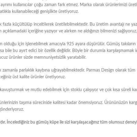
u ayrımı kullanıcılar çoğu zaman fark etmez. Marka olarak ürünlerimizi üre
tlıkla kullanabileceği genişlikte üretiyoruz.
azla küçültülüp inceltilerek üretilebilmektedir. Bu üretim avantajı ne yazı
ıklamadaki içeriğine yazıyor ve alırken ne aldığınızı bilmenizi sağlıyoruz.
duğu için işlenebilmek amacıyla 925 ayara düşürülür. Gümüş takıların bu
bile bu ayırt edici bir özellik değildir. Böyle bir durumla karşılaşmamak i
ucuz ürünler sizde memnuniyetsizlik yaratabilir.
k zamanla parlaklık kaybına uğrayabilmektedir. Parmas Design olarak tü
eğiniz üst kalite ürünler üretiyoruz.
e kavuşturmak ve mutlu edebilmek için stoklu çalışıyor ve çok kısa süreli ka
ünlerinizin taşıma sürecinide kalitesi kadar önemsiyoruz. Ürününüzün kar
 gönderiyoruz.
dır. İncelediğiniz bu gümüş küpe ile sizi karşılaşacağınız tüm olumsuz dene