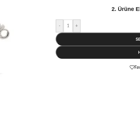
2. Ürüne E
-
+
S
Fav