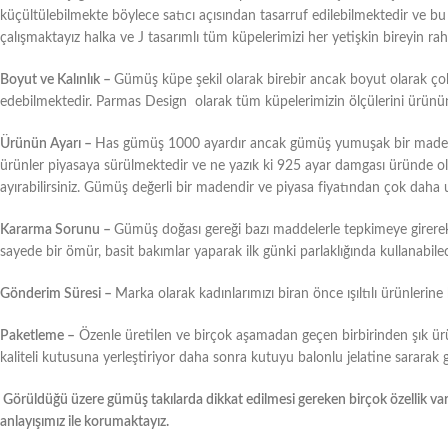
küçültülebilmekte böylece satıcı açısından tasarruf edilebilmektedir ve b
çalışmaktayız halka ve J tasarımlı tüm küpelerimizi her yetişkin bireyin raha
Boyut ve Kalınlık –
Gümüş küpe şekil olarak birebir ancak boyut olarak çok f
edebilmektedir. Parmas Design olarak tüm küpelerimizin ölçülerini ürünün aç
Ürünün Ayarı –
Has gümüş 1000 ayardır ancak gümüş yumuşak bir maden ol
ürünler piyasaya sürülmektedir ve ne yazık ki 925 ayar damgası üründe olsa 
ayırabilirsiniz. Gümüş değerli bir madendir ve piyasa fiyatından çok daha 
Kararma Sorunu –
Gümüş doğası gereği bazı maddelerle tepkimeye girere
sayede bir ömür, basit bakımlar yaparak ilk günki parlaklığında kullanabilec
Gönderim Süresi –
Marka olarak kadınlarımızı biran önce ışıltılı ürünlerin
Paketleme –
Özenle üretilen ve birçok aşamadan geçen birbirinden şık ür
kaliteli kutusuna yerleştiriyor daha sonra kutuyu balonlu jelatine sararak
Görüldüğü üzere gümüş takılarda dikkat edilmesi gereken birçok özellik var
anlayışımız ile korumaktayız.