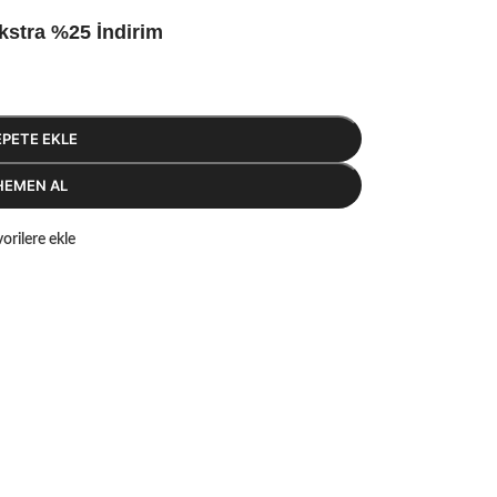
kstra %25 İndirim
EPETE EKLE
HEMEN AL
orilere ekle