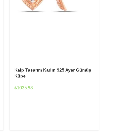
Kalp Tasarım Kadın 925 Ayar Gümüş
Sosyete Gözü 
Küpe
Gümüş Küpe
₺
1035.98
RENK
Rose K
S
₺
1035.98