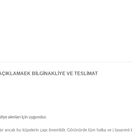
AÇIKLAMA
EK BILGI
NAKLIYE VE TESLIMAT
diye alımları için uygundur.
tır ancak bu küpelerin çapı önemlidir. Görünürde tüm halka ve j tasarımlı k