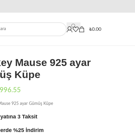
When autocomplete results are availa
₺
0.00
key Mause 925 ayar
üş Küpe
996.55
Mause 925 ayar Gümüş Küpe
yatına 3 Taksit
erde %25 İndirim