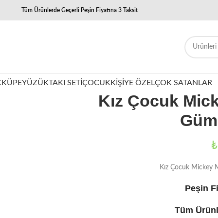
Tüm Ürünlerde Geçerli Peşin Fiyatına 3 Taksit
K
KÜPE
YÜZÜK
TAKI SETI
ÇOCUK
KIŞIYE ÖZEL
ÇOK SATANLAR
Kız Çocuk Mic
Güm
₺
Kız Çocuk Mickey 
Peşin Fi
Tüm Ürünl