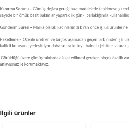
Kararma Sorunu –
Gümüş doğası gereği bazı maddelerle tepkimeye girere
sayede bir ömür, basit bakımlar yaparak ilk günki parlaklığında kullanabilec
Gönderim Süresi –
Marka olarak kadınlarımızı biran önce ışıltılı ürünlerin
Paketleme –
Özenle üretilen ve birçok aşamadan geçen birbirinden şık ür
kaliteli kutusuna yerleştiriyor daha sonra kutuyu balonlu jelatine sararak
Görüldüğü üzere gümüş takılarda dikkat edilmesi gereken birçok özellik var
anlayışımız ile korumaktayız.
İlgili ürünler