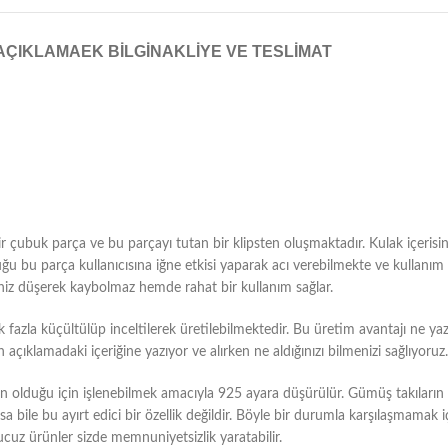
AÇIKLAMA
EK BILGI
NAKLIYE VE TESLIMAT
 bir çubuk parça ve bu parçayı tutan bir klipsten oluşmaktadır. Kulak içeri
tuğu bu parça kullanıcısına iğne etkisi yaparak acı verebilmekte ve kullanı
niz düşerek kaybolmaz hemde rahat bir kullanım sağlar.
azla küçültülüp inceltilerek üretilebilmektedir. Bu üretim avantajı ne yazı
ıklamadaki içeriğine yazıyor ve alırken ne aldığınızı bilmenizi sağlıyoruz.
duğu için işlenebilmek amacıyla 925 ayara düşürülür. Gümüş takıların bu
bile bu ayırt edici bir özellik değildir. Böyle bir durumla karşılaşmamak i
ucuz ürünler sizde memnuniyetsizlik yaratabilir.