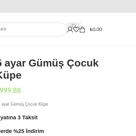
When autocomplete results are availa
₺
0.00
25 ayar Gümüş Çocuk
Küpe
999.88
25 ayar Gümüş Çocuk Küpe
yatına 3 Taksit
erde %25 İndirim