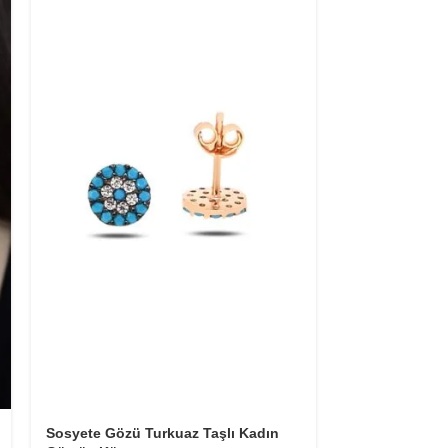
Kadın Sallantı
Sosyete Gözü Turkuaz Taşlı Kadın