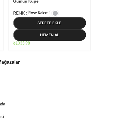
Gümüş Küpe
Gümüş Küpe
RENK
RENK
Altın-
Rose Kalemli
S
SEPETE EKLE
HEMEN AL
₺
1893.35
₺
1035.98
Mağazalar
ada
eti