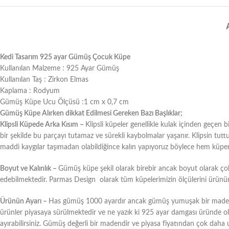
Kedi Tasarım 925 ayar Gümüş Çocuk Küpe
Kullanılan Malzeme : 925 Ayar Gümüş
Kullanılan Taş : Zirkon Elmas
Kaplama : Rodyum
Gümüş Küpe Ucu Ölçüsü :1 cm x 0,7 cm
Gümüş Küpe Alırken dikkat Edilmesi Gereken Bazı Başlıklar;
Klipsli Küpede Arka Kısım –
Klipsli küpeler genellikle kulak içinden geçen
bir şekilde bu parçayı tutamaz ve sürekli kaybolmalar yaşanır. Klipsin tut
maddi kaygılar taşımadan olabildiğince kalın yapıyoruz böylece hem küpe
Boyut ve Kalınlık –
Gümüş küpe şekil olarak birebir ancak boyut olarak çok f
edebilmektedir. Parmas Design olarak tüm küpelerimizin ölçülerini ürünün aç
Ürünün Ayarı –
Has gümüş 1000 ayardır ancak gümüş yumuşak bir maden ol
ürünler piyasaya sürülmektedir ve ne yazık ki 925 ayar damgası üründe olsa 
ayırabilirsiniz. Gümüş değerli bir madendir ve piyasa fiyatından çok daha 