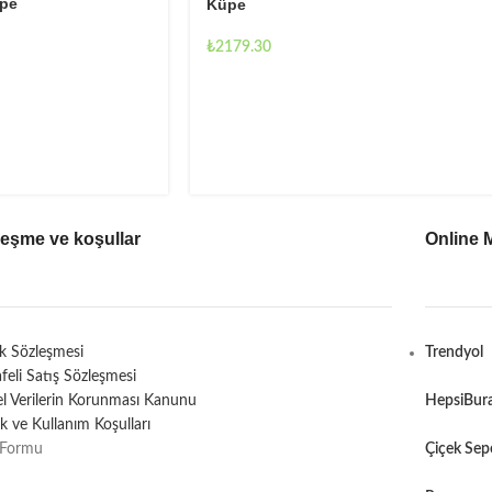
pe
Küpe
₺
2179.30
leşme ve koşullar
Online 
ik Sözleşmesi
Trendyol
feli Satış Sözleşmesi
sel Verilerin Korunması Kanunu
HepsiBur
lik ve Kullanım Koşulları
 Formu
Çiçek Sep