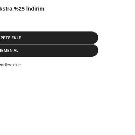
kstra %25 İndirim
EPETE EKLE
HEMEN AL
orilere ekle