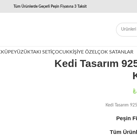
Tüm Ürünlerde Geçerli Peşin Fiyatına 3 Taksit
K
KÜPE
YÜZÜK
TAKI SETI
ÇOCUK
KIŞIYE ÖZEL
ÇOK SATANLAR
Kedi Tasarım 9
₺
Kedi Tasarım 9
Peşin Fi
Tüm Ürünl