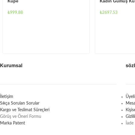
Küpe
Kadın Gümüş Kü
₺
999.88
₺
2697.53
Kurumsal
söz
İletişim
Üyel
Sıkça Sorulan Sorular
Mesa
Kargo ve Teslimat Süreçleri
Kişi
Görüş ve Öneri Formu
Gizli
Marka Patent
İade