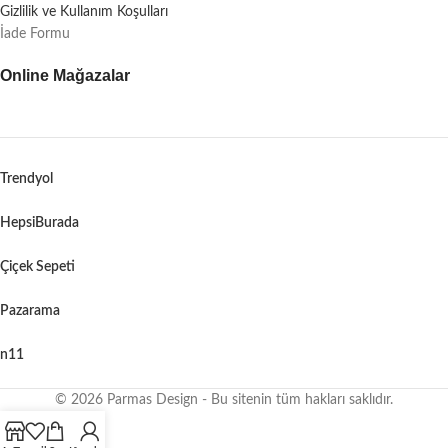
Gizlilik ve Kullanım Koşulları
İade Formu
Online Mağazalar
Trendyol
HepsiBurada
Çiçek Sepeti
Pazarama
n11
© 2026 Parmas Design - Bu sitenin tüm hakları saklıdır.
When autocomplete results are available use up and down arrows to revie