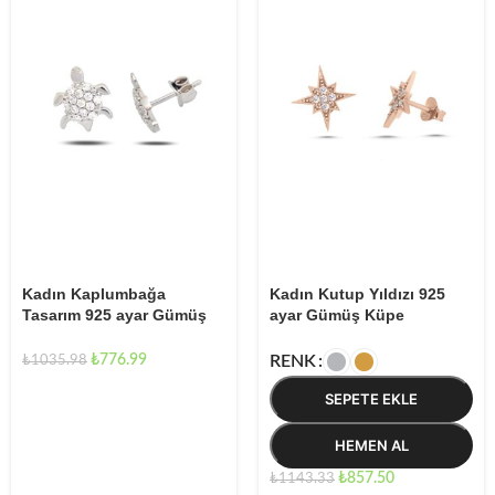
Kadın Kaplumbağa
Kadın Kutup Yıldızı 925
Tasarım 925 ayar Gümüş
ayar Gümüş Küpe
Küpe
₺
776.99
RENK
₺
1035.98
SEPETE EKLE
HEMEN AL
₺
857.50
₺
1143.33