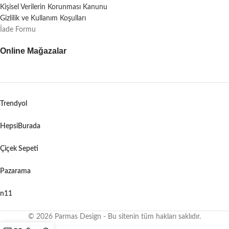
Kişisel Verilerin Korunması Kanunu
Gizlilik ve Kullanım Koşulları
İade Formu
Online Mağazalar
Trendyol
HepsiBurada
Çiçek Sepeti
Pazarama
n11
© 2026 Parmas Design - Bu sitenin tüm hakları saklıdır.
When autocomplete results are available use up and down arrows to revie