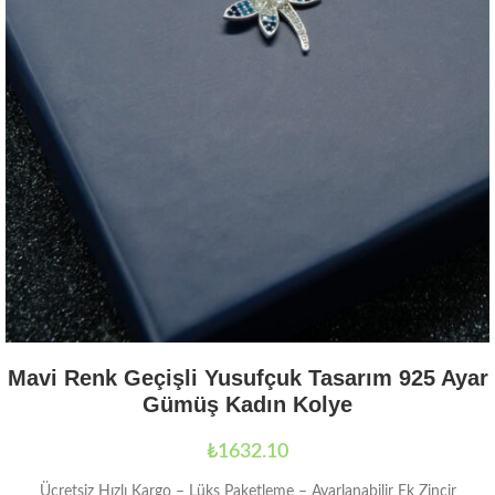
Mavi Renk Geçişli Yusufçuk Tasarım 925 Ayar
Gümüş Kadın Kolye
₺
1632.10
Ücretsiz Hızlı Kargo – Lüks Paketleme – Ayarlanabilir Ek Zincir