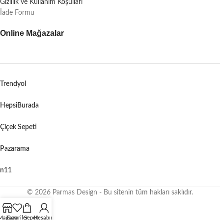
Gizlilik ve Kullanım Koşulları
İade Formu
Online Mağazalar
Trendyol
HepsiBurada
Çiçek Sepeti
Pazarama
n11
© 2026 Parmas Design - Bu sitenin tüm hakları saklıdır.
When autocomplete results are available use up and down arrows to revie
Mağaza
Favoriler
Sepet
Hesabım