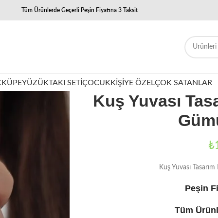
Tüm Ürünlerde Geçerli Peşin Fiyatına 3 Taksit
K
KÜPE
YÜZÜK
TAKI SETI
ÇOCUK
KIŞIYE ÖZEL
ÇOK SATANLAR
Kuş Yuvası Tas
Gümü
₺
Kuş Yuvası Tasarım
Peşin Fi
Tüm Ürünl