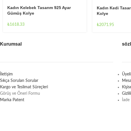
Kadın Kelebek Tasarım 925 Ayar
Kadın Kedi Tasa
Gümüş Kolye
Kolye
₺
1618.33
₺
2071.95
Kurumsal
söz
İletişim
Üyel
Sıkça Sorulan Sorular
Mesa
Kargo ve Teslimat Süreçleri
Kişi
Görüş ve Öneri Formu
Gizli
Marka Patent
İade