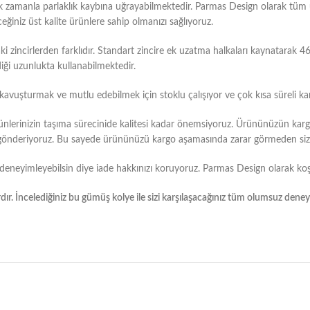
k zamanla parlaklık kaybına uğrayabilmektedir. Parmas Design olarak tü
eğiniz üst kalite ürünlere sahip olmanızı sağlıyoruz.
zincirlerden farklıdır. Standart zincire ek uzatma halkaları kaynatarak 4
iği uzunlukta kullanabilmektedir.
e kavuşturmak ve mutlu edebilmek için stoklu çalışıyor ve çok kısa süreli ka
ünlerinizin taşıma sürecinide kalitesi kadar önemsiyoruz. Ürününüzün kar
ak gönderiyoruz. Bu sayede ürününüzü kargo aşamasında zarar görmeden size
deneyimleyebilsin diye iade hakkınızı koruyoruz. Parmas Design olarak koş
ır. İncelediğiniz bu gümüş kolye ile sizi karşılaşacağınız tüm olumsuz dene