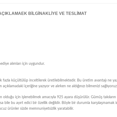
AÇIKLAMA
EK BILGI
NAKLIYE VE TESLIMAT
hediye alımları için uygundur.
fazla küçültülüp inceltilerek üretilebilmektedir. Bu üretim avantajı ne yaz
çıklamadaki içeriğine yazıyor ve alırken ne aldığınızı bilmenizi sağlıyoruz
duğu için işlenebilmek amacıyla 925 ayara düşürülür. Gümüş takıların bu
bile bu ayırt edici bir özellik değildir. Böyle bir durumla karşılaşmamak i
ucuz ürünler sizde memnuniyetsizlik yaratabilir.