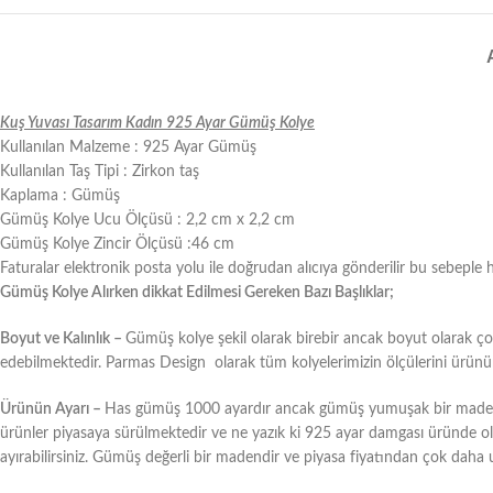
Kuş Yuvası Tasarım Kadın 925 Ayar Gümüş Kolye
Kullanılan Malzeme : 925 Ayar Gümüş
Kullanılan Taş Tipi : Zirkon taş
Kaplama : Gümüş
Gümüş Kolye Ucu Ölçüsü : 2,2 cm x 2,2 cm
Gümüş Kolye Zincir Ölçüsü :46 cm
Faturalar elektronik posta yolu ile doğrudan alıcıya gönderilir bu sebeple 
Gümüş Kolye Alırken dikkat Edilmesi Gereken Bazı Başlıklar;
Boyut ve Kalınlık –
Gümüş kolye şekil olarak birebir ancak boyut olarak çok 
edebilmektedir. Parmas Design olarak tüm kolyelerimizin ölçülerini ürünün a
Ürünün Ayarı –
Has gümüş 1000 ayardır ancak gümüş yumuşak bir maden ol
ürünler piyasaya sürülmektedir ve ne yazık ki 925 ayar damgası üründe olsa 
ayırabilirsiniz. Gümüş değerli bir madendir ve piyasa fiyatından çok daha 