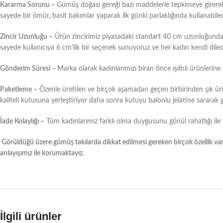
Kararma Sorunu –
Gümüş doğası gereği bazı maddelerle tepkimeye girere
sayede bir ömür, basit bakımlar yaparak ilk günki parlaklığında kullanabilec
Zincir Uzunluğu –
Ürün zincirimiz piyasadaki standart 40 cm uzunluğundaki 
sayede kullanıcıya 6 cm’lik bir seçenek sunuyoruz ve her kadın kendi diled
Gönderim Süresi –
Marka olarak kadınlarımızı biran önce ışıltılı ürünlerin
Paketleme –
Özenle üretilen ve birçok aşamadan geçen birbirinden şık ür
kaliteli kutusuna yerleştiriyor daha sonra kutuyu balonlu jelatine sarar
İade Kolaylığı –
Tüm kadınlarımız farklı olma duygusunu gönül rahatlığı ile 
Görüldüğü üzere gümüş takılarda dikkat edilmesi gereken birçok özellik vard
anlayışımız ile korumaktayız.
İlgili ürünler