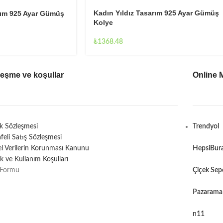
Kadın Yıldız Tasarım 925 Ayar Gümüş
rım 925 Ayar Gümüş
Kolye
₺
1368.48
leşme ve koşullar
Online 
ik Sözleşmesi
Trendyol
feli Satış Sözleşmesi
sel Verilerin Korunması Kanunu
HepsiBur
lik ve Kullanım Koşulları
 Formu
Çiçek Sep
Pazarama
n11