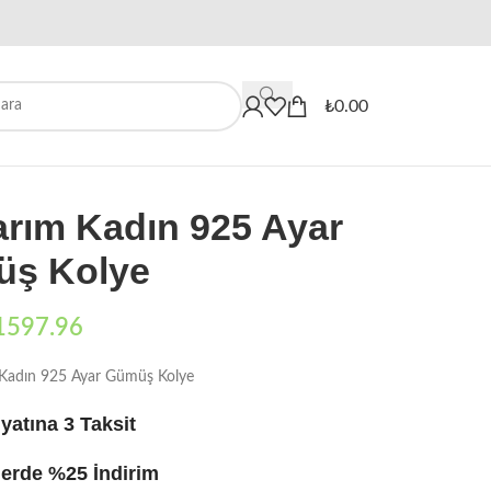
When autocomplete results are availa
₺
0.00
arım Kadın 925 Ayar
ş Kolye
1597.96
 Kadın 925 Ayar Gümüş Kolye
yatına 3 Taksit
erde %25 İndirim