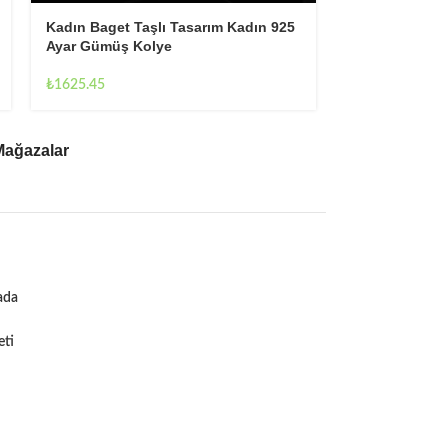
Kadın Baget Taşlı Tasarım Kadın 925
Kadın Hilal T
Ayar Gümüş Kolye
Kolye
₺
1625.45
₺
1668.20
Mağazalar
ada
eti