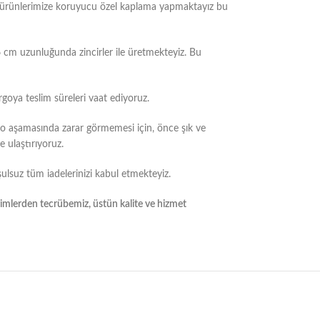
m ürünlerimize koruyucu özel kaplama yapmaktayız bu
6 cm uzunluğunda zincirler ile üretmekteyiz. Bu
rgoya teslim süreleri vaat ediyoruz.
go aşamasında zarar görmemesi için, önce şık ve
 ulaştırıyoruz.
ulsuz tüm iadelerinizi kabul etmekteyiz.
yimlerden tecrübemiz, üstün kalite ve hizmet