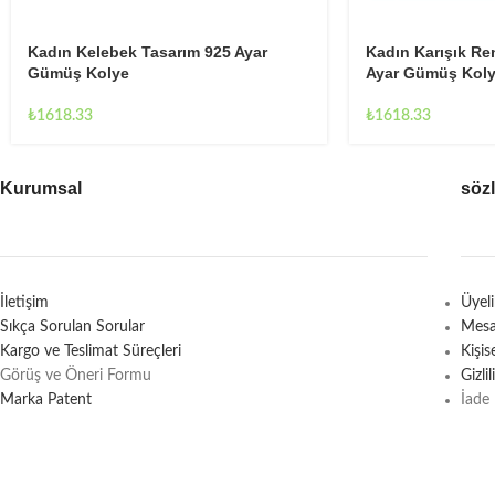
Kadın Kelebek Tasarım 925 Ayar
Kadın Karışık Re
Gümüş Kolye
Ayar Gümüş Kol
₺
1618.33
₺
1618.33
Kurumsal
söz
İletişim
Üyel
Sıkça Sorulan Sorular
Mesa
Kargo ve Teslimat Süreçleri
Kişi
Görüş ve Öneri Formu
Gizli
Marka Patent
İade