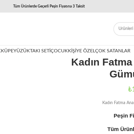
Tüm Ürünlerde Geçerli Peşin Fiyatına 3 Taksit
K
KÜPE
YÜZÜK
TAKI SETI
ÇOCUK
KIŞIYE ÖZEL
ÇOK SATANLAR
Kadın Fatma 
Gümü
₺
Kadın Fatma Ana
Peşin Fi
Tüm Ürünl