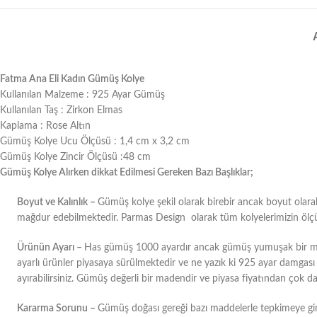
Fatma Ana Eli Kadın Gümüş Kolye
Kullanılan Malzeme : 925 Ayar Gümüş
Kullanılan Taş : Zirkon Elmas
Kaplama : Rose Altın
Gümüş Kolye Ucu Ölçüsü : 1,4 cm x 3,2 cm
Gümüş Kolye Zincir Ölçüsü :48 cm
Gümüş Kolye Alırken dikkat Edilmesi Gereken Bazı Başlıklar;
Boyut ve Kalınlık –
Gümüş kolye şekil olarak birebir ancak boyut olarak 
mağdur edebilmektedir. Parmas Design olarak tüm kolyelerimizin ölçüler
Ürünün Ayarı –
Has gümüş 1000 ayardır ancak gümüş yumuşak bir made
ayarlı ürünler piyasaya sürülmektedir ve ne yazık ki 925 ayar damgası ü
ayırabilirsiniz. Gümüş değerli bir madendir ve piyasa fiyatından çok d
Kararma Sorunu –
Gümüş doğası gereği bazı maddelerle tepkimeye gi