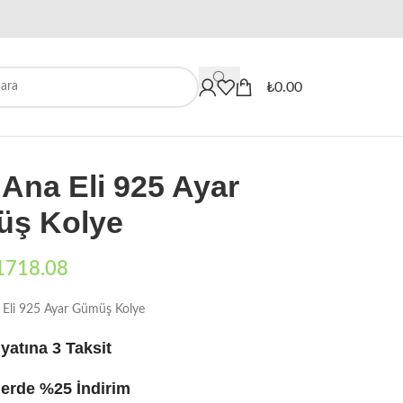
When autocomplete results are availa
₺
0.00
Ana Eli 925 Ayar
ş Kolye
1718.08
 Eli 925 Ayar Gümüş Kolye
yatına 3 Taksit
erde %25 İndirim