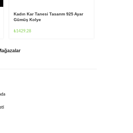
Kadın Papatya
Kadın Kar Tanesi Tasarım 925 Ayar
Gümüş Kolye
Gümüş Kolye
₺
1429.28
₺
1429.28
Mağazalar
ada
eti