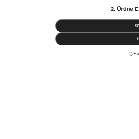
2. Ürüne E
S
Fav