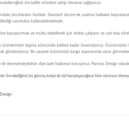
nabileceğiniz üst kalite ürünlere sahip olmanızı sağlıyoruz.
aki zincirlerden farklıdır. Standart zincire ek uzatma halkaları kaynatar
ilediği uzunlukta kullanabilmektedir.
erine kavuşturmak ve mutlu edebilmek için stoklu çalışıyor ve çok kısa sürel
 ürünlerinizin taşıma sürecinide kalitesi kadar önemsiyoruz. Ürününüzün
ararak gönderiyoruz. Bu sayede ürününüzü kargo aşamasında zarar görmeden 
ile deneyimleyebilsin diye iade hakkınızı koruyoruz. Parmas Design olarak
ır. İncelediğiniz bu gümüş kolye ile sizi karşılaşacağınız tüm olumsuz dene
s Design