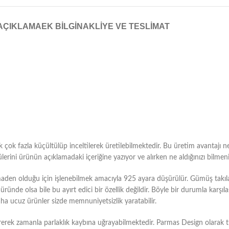
AÇIKLAMA
EK BILGI
NAKLIYE VE TESLIMAT
çok fazla küçültülüp inceltilerek üretilebilmektedir. Bu üretim avantajı ne y
ini ürünün açıklamadaki içeriğine yazıyor ve alırken ne aldığınızı bilmeniz
n olduğu için işlenebilmek amacıyla 925 ayara düşürülür. Gümüş takılar
ründe olsa bile bu ayırt edici bir özellik değildir. Böyle bir durumla karşı
aha ucuz ürünler sizde memnuniyetsizlik yaratabilir.
rerek zamanla parlaklık kaybına uğrayabilmektedir. Parmas Design olarak