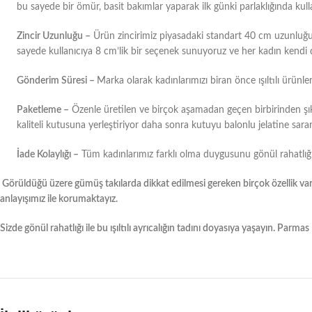
bu sayede bir ömür, basit bakımlar yaparak ilk günki parlaklığında kulla
Zincir Uzunluğu –
Ürün zincirimiz piyasadaki standart 40 cm uzunluğund
sayede kullanıcıya 8 cm’lik bir seçenek sunuyoruz ve her kadın kendi d
Gönderim Süresi –
Marka olarak kadınlarımızı biran önce ışıltılı ürünl
Paketleme –
Özenle üretilen ve birçok aşamadan geçen birbirinden şık
kaliteli kutusuna yerleştiriyor daha sonra kutuyu balonlu jelatine s
İade Kolaylığı –
Tüm kadınlarımız farklı olma duygusunu gönül rahatlığı 
Görüldüğü üzere gümüş takılarda dikkat edilmesi gereken birçok özellik vard
anlayışımız ile korumaktayız.
Sizde gönül rahatlığı ile bu ışıltılı ayrıcalığın tadını doyasıya yaşayın. Parma