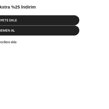
kstra %25 İndirim
EPETE EKLE
HEMEN AL
orilere ekle