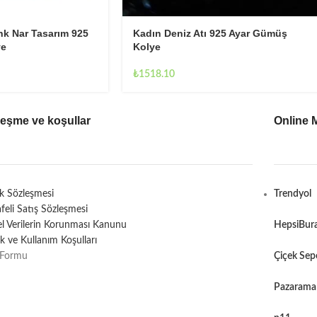
nk Nar Tasarım 925
Kadın Deniz Atı 925 Ayar Gümüş
ye
Kolye
₺
1518.10
leşme ve koşullar
Online 
ik Sözleşmesi
Trendyol
feli Satış Sözleşmesi
sel Verilerin Korunması Kanunu
HepsiBur
lik ve Kullanım Koşulları
 Formu
Çiçek Sep
Pazarama