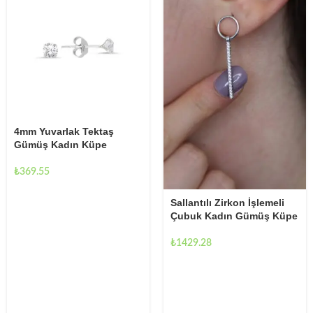
4mm Yuvarlak Tektaş
Gümüş Kadın Küpe
₺
369.55
Sallantılı Zirkon İşlemeli
Çubuk Kadın Gümüş Küpe
₺
1429.28