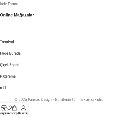
İade Formu
Online Mağazalar
Trendyol
HepsiBurada
Çiçek Sepeti
Pazarama
n11
© 2026 Parmas Design - Bu sitenin tüm hakları saklıdır.
When autocomplete results are available use up and down arrows to revie
Mağaza
Favoriler
Sepet
Hesabım