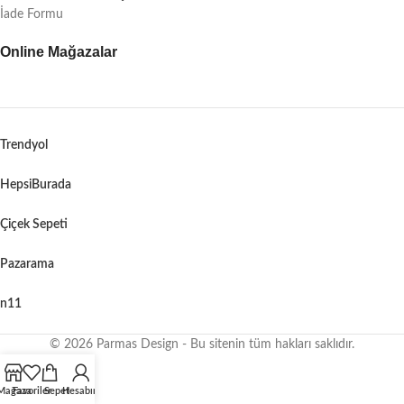
İade Formu
Online Mağazalar
Trendyol
HepsiBurada
Çiçek Sepeti
Pazarama
n11
© 2026 Parmas Design - Bu sitenin tüm hakları saklıdır.
When autocomplete results are available use up and down arrows to revie
Mağaza
Favoriler
Sepet
Hesabım