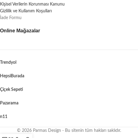
Kişisel Verilerin Korunması Kanunu
Gizlilik ve Kullanım Koşulları
İade Formu
Online Mağazalar
Trendyol
HepsiBurada
Çiçek Sepeti
Pazarama
n11
© 2026 Parmas Design - Bu sitenin tüm hakları saklıdır.
When autocomplete results are available use up and down arrows to revie