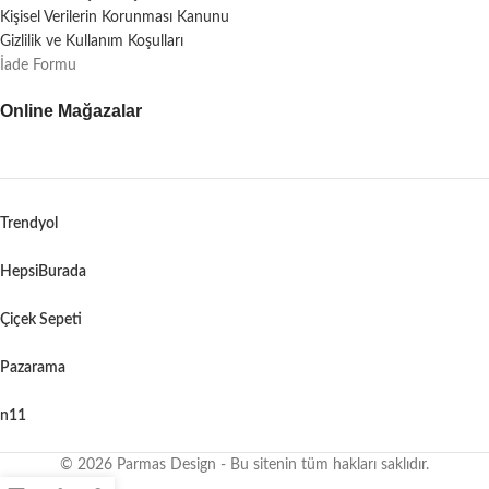
Kişisel Verilerin Korunması Kanunu
Gizlilik ve Kullanım Koşulları
İade Formu
Online Mağazalar
Trendyol
HepsiBurada
Çiçek Sepeti
Pazarama
n11
© 2026 Parmas Design - Bu sitenin tüm hakları saklıdır.
When autocomplete results are available use up and down arrows to revie