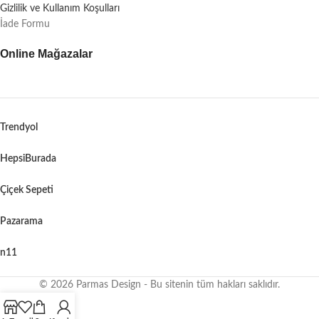
Gizlilik ve Kullanım Koşulları
İade Formu
Online Mağazalar
Trendyol
HepsiBurada
Çiçek Sepeti
Pazarama
n11
© 2026 Parmas Design - Bu sitenin tüm hakları saklıdır.
When autocomplete results are available use up and down arrows to revie