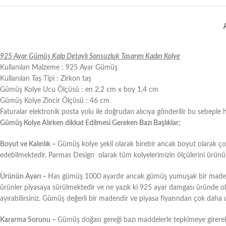
925 Ayar Gümüş Kalp Detaylı Sonsuzluk Tasarım Kadın Kolye
Kullanılan Malzeme : 925 Ayar Gümüş
Kullanılan Taş Tipi : Zirkon taş
Gümüş Kolye Ucu Ölçüsü : en 2,2 cm x boy 1,4 cm
Gümüş Kolye Zincir Ölçüsü : 46 cm
Faturalar elektronik posta yolu ile doğrudan alıcıya gönderilir bu sebeple 
Gümüş Kolye Alırken dikkat Edilmesi Gereken Bazı Başlıklar;
Boyut ve Kalınlık –
Gümüş kolye şekil olarak birebir ancak boyut olarak çok 
edebilmektedir. Parmas Design olarak tüm kolyelerimizin ölçülerini ürünün a
Ürünün Ayarı –
Has gümüş 1000 ayardır ancak gümüş yumuşak bir maden ol
ürünler piyasaya sürülmektedir ve ne yazık ki 925 ayar damgası üründe olsa 
ayırabilirsiniz. Gümüş değerli bir madendir ve piyasa fiyatından çok daha 
Kararma Sorunu –
Gümüş doğası gereği bazı maddelerle tepkimeye girere