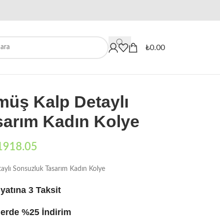
When autocomplete results are availa
₺
0.00
müş Kalp Detaylı
sarım Kadın Kolye
1918.05
ylı Sonsuzluk Tasarım Kadın Kolye
yatına 3 Taksit
erde %25 İndirim