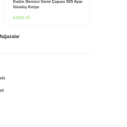
Kadın Gül Ta
Kadın Denizci Gemi Çapası 925 Ayar
Kolye
Gümüş Kolye
₺
1768.90
₺
1822.10
Mağazalar
ada
eti