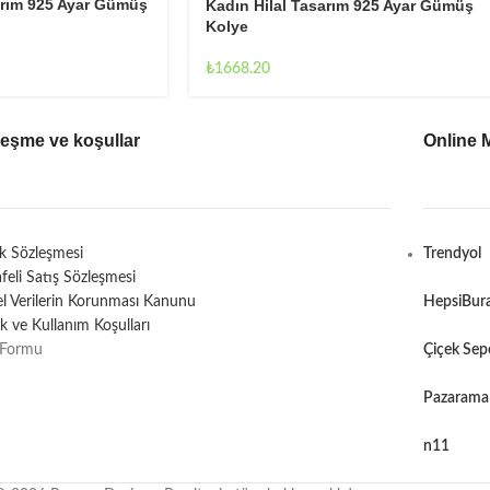
arım 925 Ayar Gümüş
Kadın Hilal Tasarım 925 Ayar Gümüş
Kolye
₺
1668.20
leşme ve koşullar
Online 
ik Sözleşmesi
Trendyol
feli Satış Sözleşmesi
sel Verilerin Korunması Kanunu
HepsiBur
lik ve Kullanım Koşulları
 Formu
Çiçek Sep
Pazarama
n11