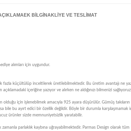
AÇIKLAMA
EK BILGI
NAKLIYE VE TESLIMAT
hediye alımları için uygundur.
fazla küçültülüp inceltilerek üretilebilmektedir. Bu üretim avantajı ne yaz
çıklamadaki içeriğine yazıyor ve alırken ne aldığınızı bilmenizi sağlıyoruz
duğu için işlenebilmek amacıyla 925 ayara düşürülür. Gümüş takıların bu
bile bu ayırt edici bir özellik değildir. Böyle bir durumla karşılaşmamak i
ucuz ürünler sizde memnuniyetsizlik yaratabilir.
k zamanla parlaklık kaybına uğrayabilmektedir. Parmas Design olarak tü