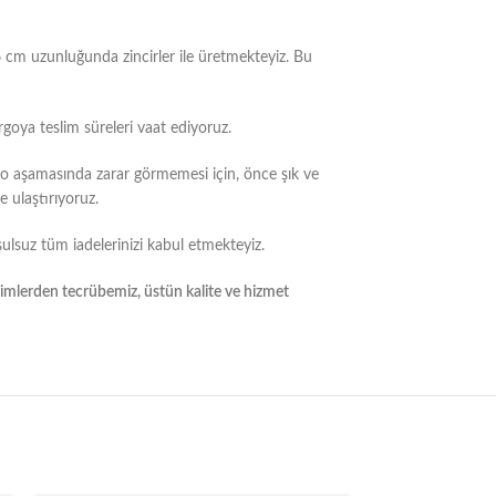
6 cm uzunluğunda zincirler ile üretmekteyiz. Bu
rgoya teslim süreleri vaat ediyoruz.
go aşamasında zarar görmemesi için, önce şık ve
 ulaştırıyoruz.
ulsuz tüm iadelerinizi kabul etmekteyiz.
yimlerden tecrübemiz, üstün kalite ve hizmet