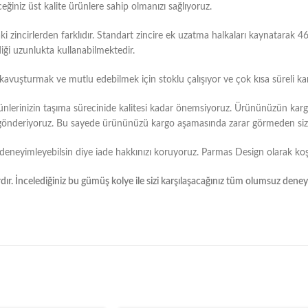
eğiniz üst kalite ürünlere sahip olmanızı sağlıyoruz.
zincirlerden farklıdır. Standart zincire ek uzatma halkaları kaynatarak 4
iği uzunlukta kullanabilmektedir.
e kavuşturmak ve mutlu edebilmek için stoklu çalışıyor ve çok kısa süreli ka
ünlerinizin taşıma sürecinide kalitesi kadar önemsiyoruz. Ürününüzün kar
ak gönderiyoruz. Bu sayede ürününüzü kargo aşamasında zarar görmeden size
deneyimleyebilsin diye iade hakkınızı koruyoruz. Parmas Design olarak koş
ır. İncelediğiniz bu gümüş kolye ile sizi karşılaşacağınız tüm olumsuz dene