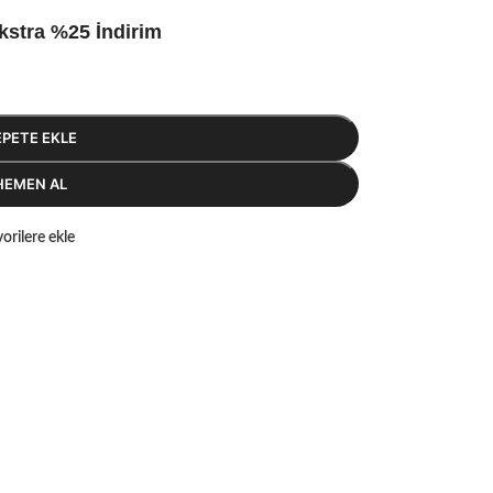
kstra %25 İndirim
EPETE EKLE
HEMEN AL
orilere ekle