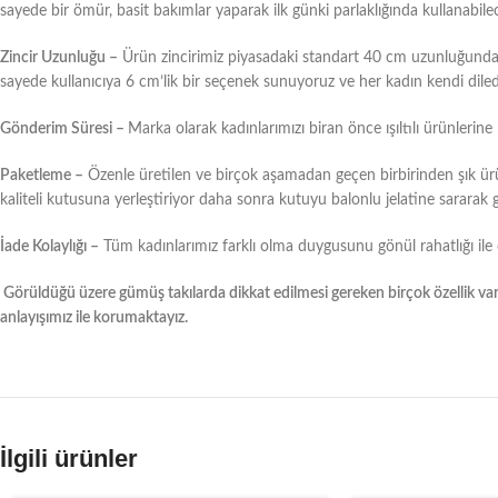
sayede bir ömür, basit bakımlar yaparak ilk günki parlaklığında kullanabilec
Zincir Uzunluğu –
Ürün zincirimiz piyasadaki standart 40 cm uzunluğundaki 
sayede kullanıcıya 6 cm’lik bir seçenek sunuyoruz ve her kadın kendi diled
Gönderim Süresi –
Marka olarak kadınlarımızı biran önce ışıltılı ürünlerin
Paketleme –
Özenle üretilen ve birçok aşamadan geçen birbirinden şık ür
kaliteli kutusuna yerleştiriyor daha sonra kutuyu balonlu jelatine sarar
İade Kolaylığı –
Tüm kadınlarımız farklı olma duygusunu gönül rahatlığı ile 
Görüldüğü üzere gümüş takılarda dikkat edilmesi gereken birçok özellik vard
anlayışımız ile korumaktayız.
İlgili ürünler