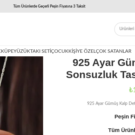
Tüm Ürünlerde Geçerli Peşin Fiyatına 3 Taksit
K
KÜPE
YÜZÜK
TAKI SETI
ÇOCUK
KIŞIYE ÖZEL
ÇOK SATANLAR
925 Ayar Gü
Sonsuzluk Ta
₺
925 Ayar Gümüş Kalp Deta
Peşin Fi
Tüm Ürünl