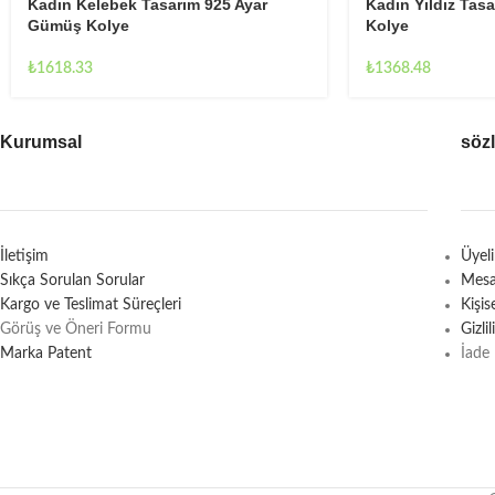
Kadın Kelebek Tasarım 925 Ayar
Kadın Yıldız Tas
Gümüş Kolye
Kolye
₺
1618.33
₺
1368.48
Kurumsal
söz
İletişim
Üyel
Sıkça Sorulan Sorular
Mesa
Kargo ve Teslimat Süreçleri
Kişi
Görüş ve Öneri Formu
Gizli
Marka Patent
İade