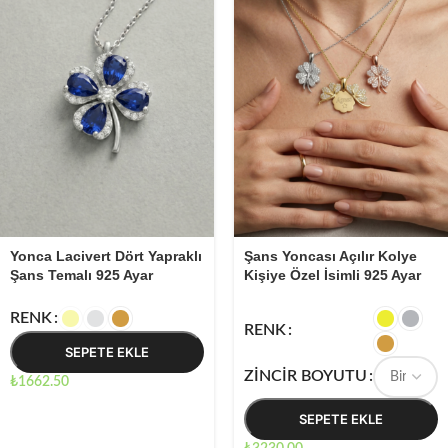
Yonca Lacivert Dört Yapraklı
Şans Yoncası Açılır Kolye
Şans Temalı 925 Ayar
Kişiye Özel İsimli 925 Ayar
Gümüş Kadın Minimal Kolye
Gümüş Kadın Hediyesi
01749
RENK
RENK
SEPETE EKLE
ZINCIR BOYUTU
₺
1662.50
SEPETE EKLE