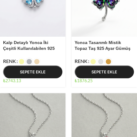
Kalp Detaylı Yonca İki
Yonca Tasarımlı Mistik
Çeşitli Kullanılabilen 925
Topaz Taş 925 Ayar Gümüş
Ayar Gümüş Kadın Kolye
Kadın Şans Kolyesi
01793
RENK
RENK
SEPETE EKLE
SEPETE EKLE
₺
2743.13
₺
1876.25