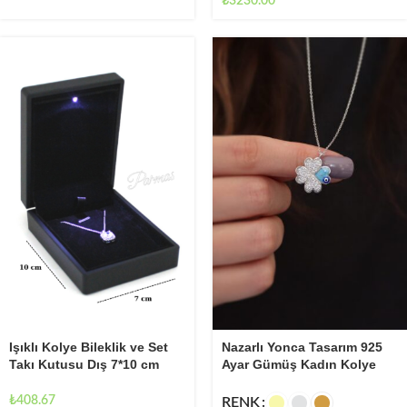
₺
3230.00
Işıklı Kolye Bileklik ve Set
Nazarlı Yonca Tasarım 925
Takı Kutusu Dış 7*10 cm
Ayar Gümüş Kadın Kolye
(Birlikte alımlarda takı
içerisine yerleştirilerek
₺
408.67
RENK