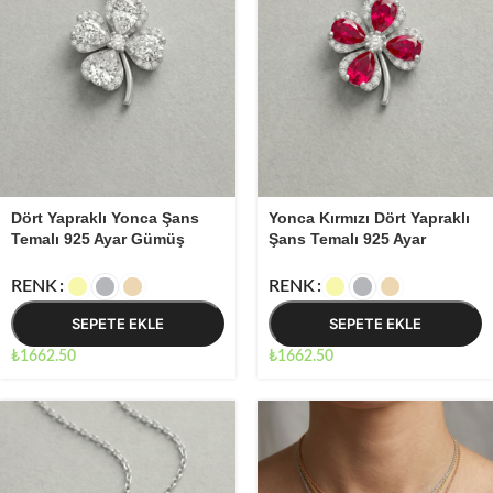
Dört Yapraklı Yonca Şans
Yonca Kırmızı Dört Yapraklı
Temalı 925 Ayar Gümüş
Şans Temalı 925 Ayar
Kadın Minimal Kolye 01747
Gümüş Kadın Minimal Kolye
01748
RENK
RENK
SEPETE EKLE
SEPETE EKLE
₺
1662.50
₺
1662.50