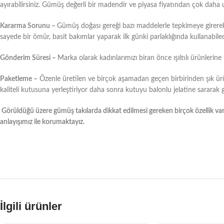
ayırabilirsiniz. Gümüş değerli bir madendir ve piyasa fiyatından çok daha 
Kararma Sorunu –
Gümüş doğası gereği bazı maddelerle tepkimeye girere
sayede bir ömür, basit bakımlar yaparak ilk günki parlaklığında kullanabilec
Gönderim Süresi –
Marka olarak kadınlarımızı biran önce ışıltılı ürünlerin
Paketleme –
Özenle üretilen ve birçok aşamadan geçen birbirinden şık ür
kaliteli kutusuna yerleştiriyor daha sonra kutuyu balonlu jelatine sararak
Görüldüğü üzere gümüş takılarda dikkat edilmesi gereken birçok özellik var
anlayışımız ile korumaktayız.
İlgili ürünler