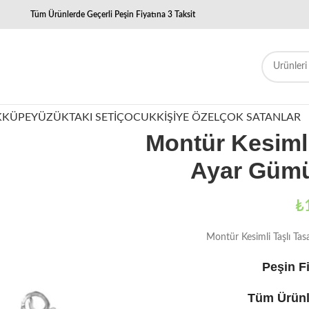
Tüm Ürünlerde Geçerli Peşin Fiyatına 3 Taksit
K
KÜPE
YÜZÜK
TAKI SETI
ÇOCUK
KIŞIYE ÖZEL
ÇOK SATANLAR
Montür Kesimli
Ayar Gümü
₺
Montür Kesimli Taşlı T
Peşin Fi
Tüm Ürünl