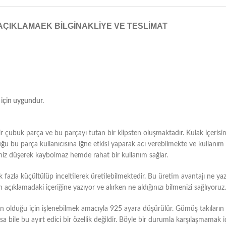
AÇIKLAMA
EK BILGI
NAKLIYE VE TESLIMAT
 için uygundur.
 bir çubuk parça ve bu parçayı tutan bir klipsten oluşmaktadır. Kulak içeri
tuğu bu parça kullanıcısına iğne etkisi yaparak acı verebilmekte ve kullanı
niz düşerek kaybolmaz hemde rahat bir kullanım sağlar.
azla küçültülüp inceltilerek üretilebilmektedir. Bu üretim avantajı ne yazı
ıklamadaki içeriğine yazıyor ve alırken ne aldığınızı bilmenizi sağlıyoruz.
duğu için işlenebilmek amacıyla 925 ayara düşürülür. Gümüş takıların bu
bile bu ayırt edici bir özellik değildir. Böyle bir durumla karşılaşmamak i