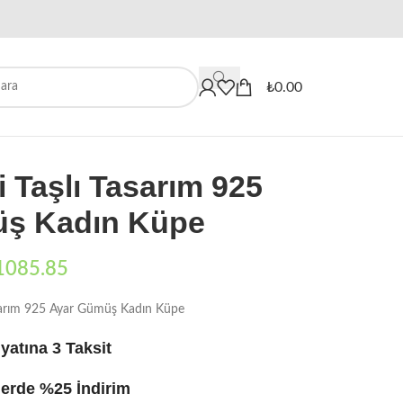
When autocomplete results are availa
₺
0.00
 Taşlı Tasarım 925
ş Kadın Küpe
1085.85
asarım 925 Ayar Gümüş Kadın Küpe
yatına 3 Taksit
erde %25 İndirim