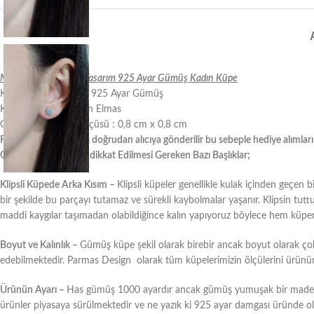
Montür Kesimli Taşlı Tasarım 925 Ayar Gümüş Kadın Küpe
Kullanılan Malzeme : 925 Ayar Gümüş
Kullanılan Taş : Zirkon Elmas
Gümüş Küpe Ucu Ölçüsü : 0,8 cm x 0,8 cm
Faturalar mail yoluyla doğrudan alıcıya gönderilir bu sebeple hediye alımları
Gümüş Küpe Alırken dikkat Edilmesi Gereken Bazı Başlıklar;
Klipsli Küpede Arka Kısım –
Klipsli küpeler genellikle kulak içinden geçen
bir şekilde bu parçayı tutamaz ve sürekli kaybolmalar yaşanır. Klipsin tut
maddi kaygılar taşımadan olabildiğince kalın yapıyoruz böylece hem küpe
Boyut ve Kalınlık –
Gümüş küpe şekil olarak birebir ancak boyut olarak çok f
edebilmektedir. Parmas Design olarak tüm küpelerimizin ölçülerini ürünün aç
Ürünün Ayarı –
Has gümüş 1000 ayardır ancak gümüş yumuşak bir maden ol
ürünler piyasaya sürülmektedir ve ne yazık ki 925 ayar damgası üründe olsa 