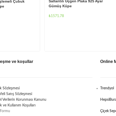
Sallantılı Üçgen Plaka 925 Ayar
 İşlemeli Çubuk
Gümüş Küpe
pe
₺
1571.78
leşme ve koşullar
Online 
ik Sözleşmesi
Trendyol
feli Satış Sözleşmesi
sel Verilerin Korunması Kanunu
HepsiBur
lik ve Kullanım Koşulları
 Formu
Çiçek Sep