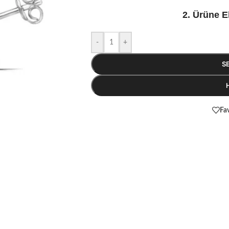
2. Ürüne E
-
+
S
Fav