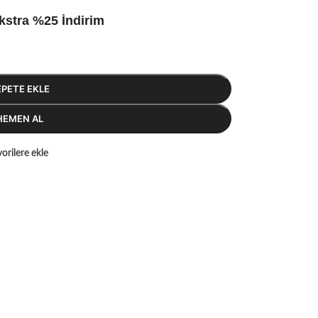
kstra %25 İndirim
EPETE EKLE
HEMEN AL
orilere ekle