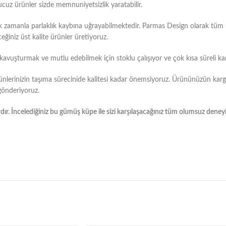
ucuz ürünler sizde memnuniyetsizlik yaratabilir.
k zamanla parlaklık kaybına uğrayabilmektedir. Parmas Design olarak tü
eğiniz üst kalite ürünler üretiyoruz.
e kavuşturmak ve mutlu edebilmek için stoklu çalışıyor ve çok kısa süreli ka
ünlerinizin taşıma sürecinide kalitesi kadar önemsiyoruz. Ürününüzün kar
 gönderiyoruz.
dır. İncelediğiniz bu gümüş küpe ile sizi karşılaşacağınız tüm olumsuz dene