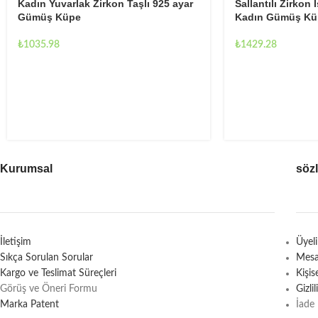
Kadın Yuvarlak Zirkon Taşlı 925 ayar
Sallantılı Zirkon
Gümüş Küpe
Kadın Gümüş Kü
₺
1035.98
₺
1429.28
Kurumsal
söz
İletişim
Üyel
Sıkça Sorulan Sorular
Mesa
Kargo ve Teslimat Süreçleri
Kişi
Görüş ve Öneri Formu
Gizli
Marka Patent
İade