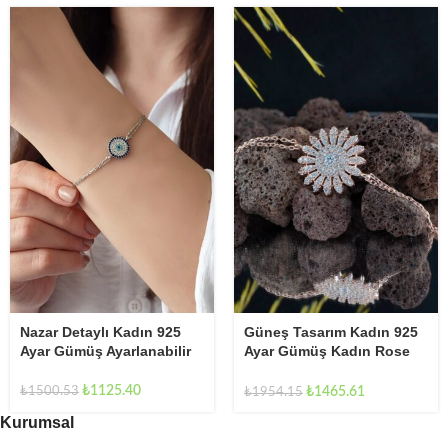
Nazar Detaylı Kadın 925
Güneş Tasarım Kadın 925
Ayar Gümüş Ayarlanabilir
Ayar Gümüş Kadın Rose
Bileklik
Ayarlanabilir Bileklik
₺
1125.40
₺
1465.61
₺
1500.53
₺
1954.15
Kurumsal