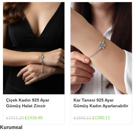
Çiçek Kadın 925 Ayar
Kar Tanesi 925 Ayar
Gümüş Halat Zincir
Gümüş Kadın Ayarlanabilir
Bileklik
Bileklik
₺
1436.40
₺
1380.11
₺
1915.20
₺
1840.15
Kurumsal