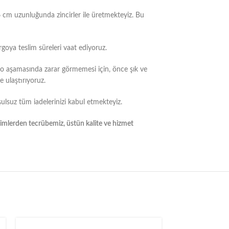
6 cm uzunluğunda zincirler ile üretmekteyiz. Bu
rgoya teslim süreleri vaat ediyoruz.
go aşamasında zarar görmemesi için, önce şık ve
 ulaştırıyoruz.
ulsuz tüm iadelerinizi kabul etmekteyiz.
yimlerden tecrübemiz, üstün kalite ve hizmet