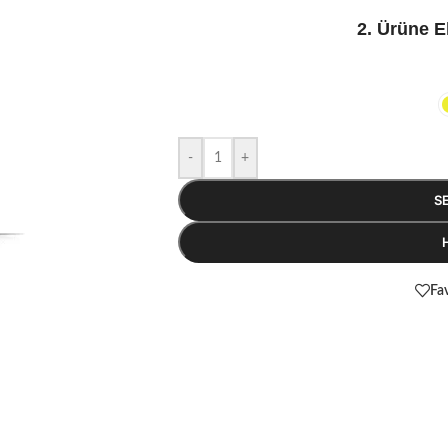
2. Ürüne E
-
+
S
Fav