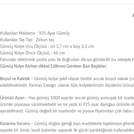
Kullanılan Malzeme : 925 Ayar Gümüş
Kullanılan Taş Tipi : Zirkon taş
Gümüş Kolye Ucu Ölçüsü : en 1,7 cm x boy 2,3 cm
Gümüş Kolye Zincir Ölçüsü : 46 cm
Faturalar elektronik posta yolu ile doğrudan alıcıya gönderilir bu sebeple 
Gümüş Kolye Alırken dikkat Edilmesi Gereken Bazı Başlıklar;
Boyut ve Kalınlık –
Gümüş kolye şekil olarak birebir ancak boyut olarak çok 
edebilmektedir. Parmas Design olarak tüm kolyelerimizin ölçülerini ürünün a
Ürünün Ayarı –
Has gümüş 1000 ayardır ancak gümüş yumuşak bir maden ol
ürünler piyasaya sürülmektedir ve ne yazık ki 925 ayar damgası üründe olsa 
ayırabilirsiniz. Gümüş değerli bir madendir ve piyasa fiyatından çok daha 
Kararma Sorunu –
Gümüş doğası gereği bazı maddelerle tepkimeye girere
sayede bir ömür, basit bakımlar yaparak ilk günki parlaklığında kullanabilec