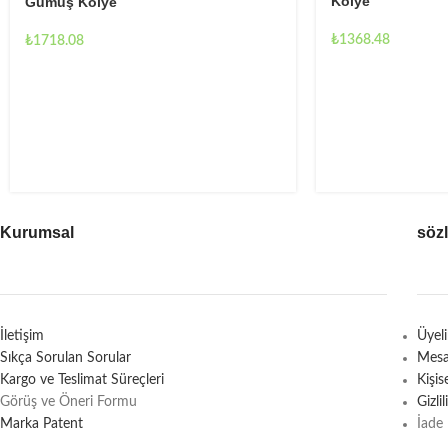
Kolye
Gümüş Kolye
₺
1368.48
₺
1718.08
Kurumsal
söz
İletişim
Üyel
Sıkça Sorulan Sorular
Mesa
Kargo ve Teslimat Süreçleri
Kişi
Görüş ve Öneri Formu
Gizli
Marka Patent
İade