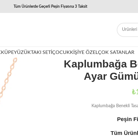
Tüm Ürünlerde Geçerli Peşin Fiyatına 3 Taksit
K
KÜPE
YÜZÜK
TAKI SETI
ÇOCUK
KIŞIYE ÖZEL
ÇOK SATANLAR
Kaplumbağa Be
Ayar Gümü
₺
Kaplumbağa Benekli Tas
Peşin Fi
Tüm Ürünl