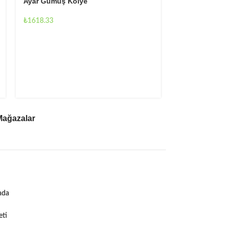
Ayar Gümüş Kolye
Kolye
₺
1618.33
₺
1518.10
Mağazalar
ada
eti