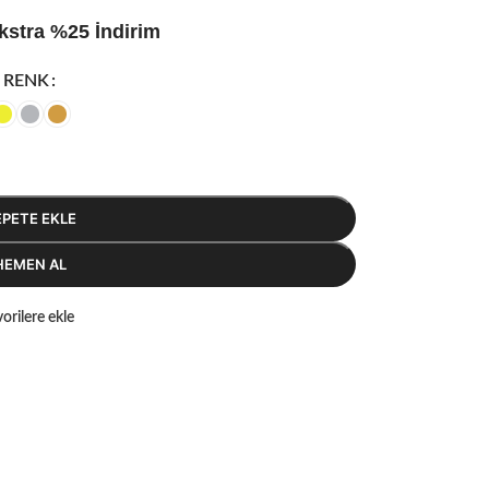
kstra %25 İndirim
RENK
EPETE EKLE
HEMEN AL
orilere ekle