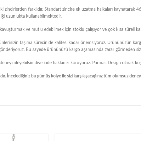
zincirlerden farklıdır. Standart zincire ek uzatma halkaları kaynatarak 4
iği uzunlukta kullanabilmektedir.
e kavuşturmak ve mutlu edebilmek için stoklu çalışıyor ve çok kısa süreli ka
ünlerinizin taşıma sürecinide kalitesi kadar önemsiyoruz. Ürününüzün kar
ak gönderiyoruz. Bu sayede ürününüzü kargo aşamasında zarar görmeden size
deneyimleyebilsin diye iade hakkınızı koruyoruz. Parmas Design olarak koş
ır. İncelediğiniz bu gümüş kolye ile sizi karşılaşacağınız tüm olumsuz dene