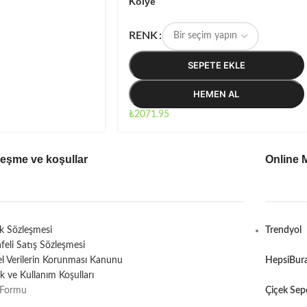
Kolye
RENK
SEPETE EKLE
HEMEN AL
₺
2071.95
leşme ve koşullar
Online 
ik Sözleşmesi
Trendyol
feli Satış Sözleşmesi
sel Verilerin Korunması Kanunu
HepsiBur
lik ve Kullanım Koşulları
 Formu
Çiçek Sep