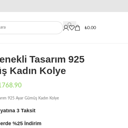
When autocomplete results are availa
₺
0.00
nekli Tasarım 925
ş Kadın Kolye
1768.90
arım 925 Ayar Gümüş Kadın Kolye
yatına 3 Taksit
erde %25 İndirim