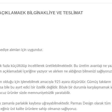
AÇIKLAMA
EK BILGI
NAKLIYE VE TESLIMAT
hediye alımları için uygundur.
fazla küçültülüp inceltilerek üretilebilmektedir. Bu üretim avantajı ne yaz
çıklamadaki içeriğine yazıyor ve alırken ne aldığınızı bilmenizi sağlıyoruz
duğu için işlenebilmek amacıyla 925 ayara düşürülür. Gümüş takıların bu
bile bu ayırt edici bir özellik değildir. Böyle bir durumla karşılaşmamak i
ucuz ürünler sizde memnuniyetsizlik yaratabilir.
k zamanla parlaklık kaybına uğrayabilmektedir. Parmas Design olarak tü
eğiniz üst kalite ürünlere sahip olmanızı sağlıyoruz.