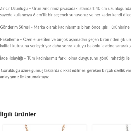
Zincir Uzunluğu –
Ürün zincirimiz piyasadaki standart 40 cm uzunluğundaki 
sayede kullanıcıya 6 cm’lik bir seçenek sunuyoruz ve her kadın kendi diled
Gönderim Süresi –
Marka olarak kadınlarımızı biran önce ışıltılı ürünlerin
Paketleme –
Özenle üretilen ve birçok aşamadan geçen birbirinden şık ür
kaliteli kutusuna yerleştiriyor daha sonra kutuyu balonlu jelatine sarar
İade Kolaylığı –
Tüm kadınlarımız farklı olma duygusunu gönül rahatlığı ile 
Görüldüğü üzere gümüş takılarda dikkat edilmesi gereken birçok özellik vard
anlayışımız ile korumaktayız.
İlgili ürünler