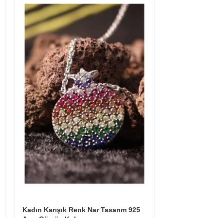
Kadın Karışık Renk Nar Tasarım 925
Kadın Deniz A