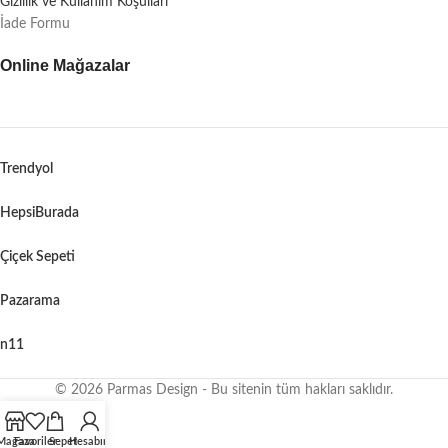
Gizlilik ve Kullanım Koşulları
İade Formu
Online Mağazalar
Trendyol
HepsiBurada
Çiçek Sepeti
Pazarama
n11
© 2026 Parmas Design - Bu sitenin tüm hakları saklıdır.
When autocomplete results are available use up and down arrows to revie
Mağaza
Favoriler
Sepet
Hesabım