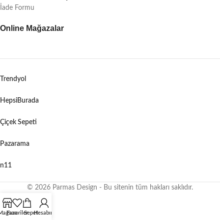
İade Formu
Online Mağazalar
Trendyol
HepsiBurada
Çiçek Sepeti
Pazarama
n11
© 2026 Parmas Design - Bu sitenin tüm hakları saklıdır.
When autocomplete results are available use up and down arrows to revie
Mağaza
Favoriler
Sepet
Hesabım