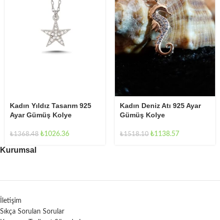
Kadın Yıldız Tasarım 925
Kadın Deniz Atı 925 Ayar
Ayar Gümüş Kolye
Gümüş Kolye
₺
1026.36
₺
1138.57
₺
1368.48
₺
1518.10
Kurumsal
İletişim
Sıkça Sorulan Sorular