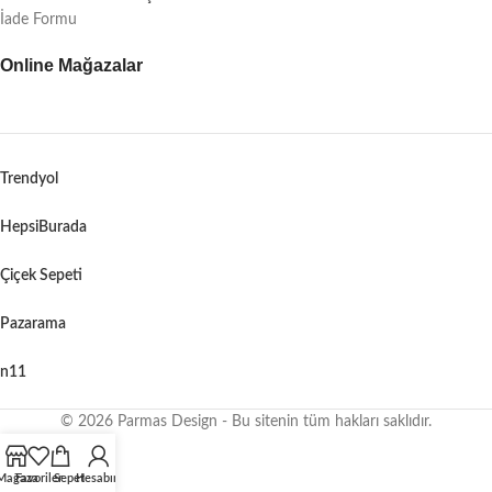
İade Formu
Online Mağazalar
Trendyol
HepsiBurada
Çiçek Sepeti
Pazarama
n11
© 2026 Parmas Design - Bu sitenin tüm hakları saklıdır.
When autocomplete results are available use up and down arrows to revie
Mağaza
Favoriler
Sepet
Hesabım