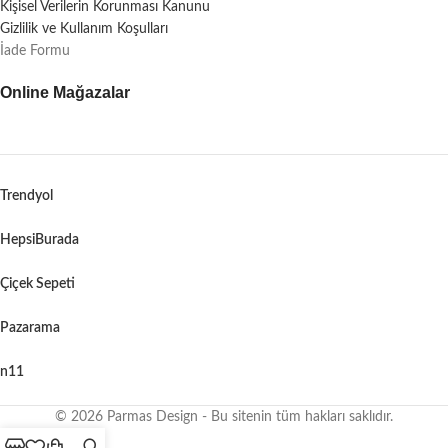
Kişisel Verilerin Korunması Kanunu
Gizlilik ve Kullanım Koşulları
İade Formu
Online Mağazalar
Trendyol
HepsiBurada
Çiçek Sepeti
Pazarama
n11
© 2026 Parmas Design - Bu sitenin tüm hakları saklıdır.
When autocomplete results are available use up and down arrows to revie